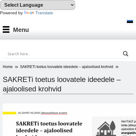
Powered by
Translate
Tooted
Menu
Tootesüsteemid
Konsultatsioon
Referentsobjektid
Home
SAKRETi toetus loovatele ideedele – ajaloolised krohvid
Allalaadimiseks
SAKRETi toetus loovatele ideedele –
ajaloolised krohvid
VÄRVIKAART
Ettevõttest