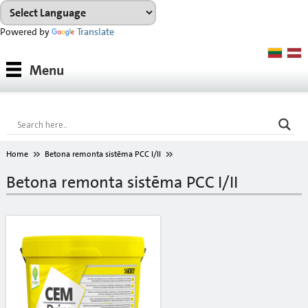
Powered by
Translate
Produkti
Menu
Produktu sistēmas
Konsultācijas
Noma
Home
Betona remonta sistēma PCC I/II
Projekti
Betona remonta sistēma PCC I/II
Lejupielādes
Toņu karte
Par mums