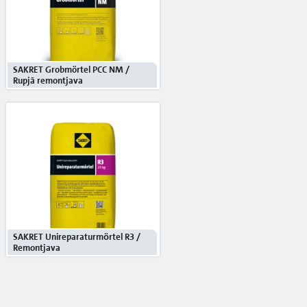
SAKRET Grobmörtel PCC NM /
Rupjā remontjava
SAKRET Unireparaturmӧrtel R3 /
Remontjava