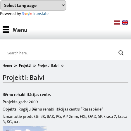
Powered by
Translate
Produkti
Menu
Produktu sistēmas
Konsultācijas
Noma
Home
Projekti
Projekti: Balvi
Projekti
Projekti: Balvi
Lejupielādes
Bērnu rehabilitācijas centrs
Toņu karte
Projekta gads: 2009
Objekts: Rugāju Bērnu rehabilitācijas centrs “Rasaspērle”
Par mums
Izmantotie produkti: BK, BAK, PG, AP 2mm, FKE, OAD, SP, krāsa 7, krāsa
3, KG, u.c.