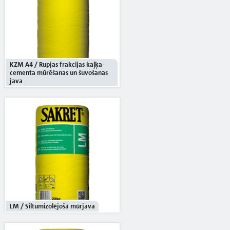
KZM A4 / Rupjas frakcijas kaļķa-
cementa mūrēšanas un šuvošanas
java
LM / Siltumizolējošā mūrjava