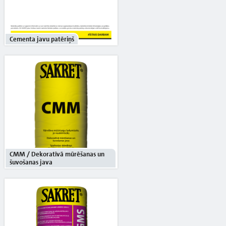
Cementa javu patēriņš
CMM / Dekoratīvā mūrēšanas un
šuvošanas java