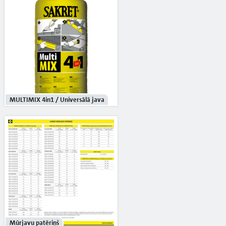
MULTIMIX 4in1 / Universālā java
Mūrjavu patēriņš