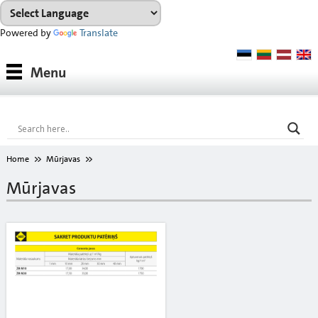
Powered by
Translate
Produkti
Menu
Produktu sistēmas
Konsultācijas
Noma
Home
Mūrjavas
Projekti
Mūrjavas
Lejupielādes
Toņu karte
Par mums