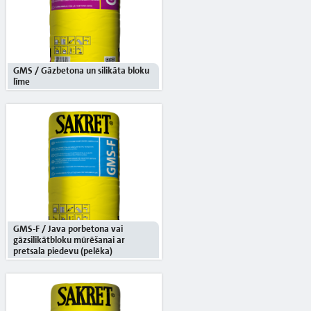
GMS / Gāzbetona un silikāta bloku
līme
GMS-F / Java porbetona vai
gāzsilikātbloku mūrēšanai ar
pretsala piedevu (pelēka)