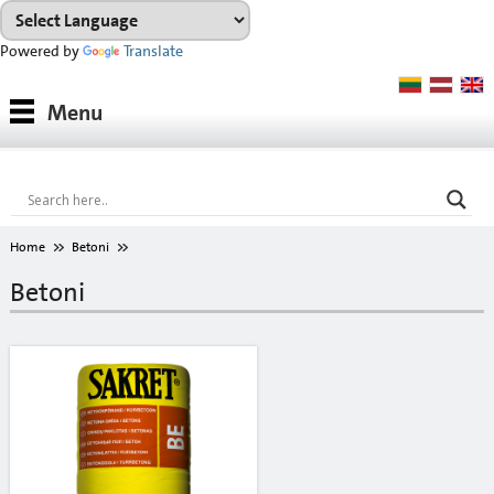
Powered by
Translate
Produkti
Menu
Produktu sistēmas
Konsultācijas
Noma
Home
Betoni
Projekti
Betoni
Lejupielādes
Toņu karte
Par mums