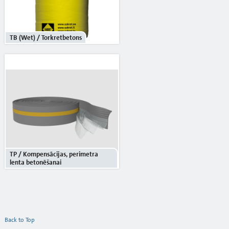
TB (Wet) / Torkretbetons
TP / Kompensācijas, perimetra
lenta betonēšanai
Back to Top