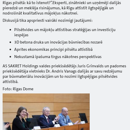
Rīgas pilsētā: kā to īstenot?”.Eksperti, zinātnieki un uzņēmēji dalījās
pieredzē un meklēja risinājumus, kā Rīgu attīstīt ilgtspējīgāk un
nodrošināt kvalitatīvus mājokļus nākotnei.
Diskusijā tika apspriesti vairāki nozīmīgi jautājumi:
Pilsētvides un mājokļu attīstības stratēģijas un investīciju
iespējas
3D betona druka un inovācijas būvniecības nozarē
Aprites ekonomikas principi pilsētu attīstībā
Nekustamā īpašuma tirgus nākotnes perspektīvas
AS SAKRET Holdings valdes priekšsēdētājs Juris Grīnvalds un padomes
priekšsēdētāja vietnieks Dr. Andris Vanags dalījās ar savu redzējumu
par būvmateriālu inovācijām un to nozīmi ilgtspējīgas pilsētvides
attīstībā.
Foto: Rīgas Dome