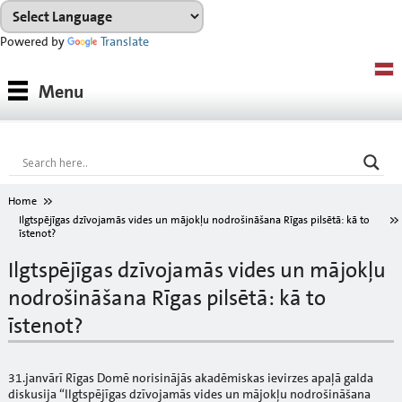
Powered by
Translate
Produkti
Menu
Produktu sistēmas
Konsultācijas
Noma
Home
Ilgtspējīgas dzīvojamās vides un mājokļu nodrošināšana Rīgas pilsētā: kā to
Projekti
īstenot?
Ilgtspējīgas dzīvojamās vides un mājokļu
Lejupielādes
nodrošināšana Rīgas pilsētā: kā to
Toņu karte
īstenot?
Par mums
31.janvārī Rīgas Domē norisinājās akadēmiskas ievirzes apaļā galda
diskusija “Ilgtspējīgas dzīvojamās vides un mājokļu nodrošināšana