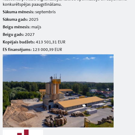
konkurētspējas paaugstināšanu.
Sākuma mēnesis:
septembris
Sākuma gads:
2025
Beigu mēnesis:
maijs
Beigu gads:
2027
Kopējais budžets:
413 501,31 EUR
ES finansējums:
123 000,39 EUR