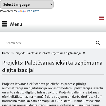
Powered by
Translate
Produkti
Menu
Produktu sistēmas
Konsultācijas
Noma
Home
Projekts: Paletēšanas iekārta uzņēmuma digitalizācijai
Projekti
Projekts: Paletēšanas iekārta uzņēmuma
digitalizācijai
Lejupielādes
Toņu karte
Projekta ietvaros tiek īstenota paletizācijas procesa pilnīga
automatizācija un digitalizācija, ieviešot modernu paletizācijas iekārtu
Par mums
un ar to saistīto digitālo infrastruktūru. Projekts palielina ražošanas
efektivitāti, samazina manuālā darba apjomu un darba drošību, kā arī
nodrošina reāllaika datu apmaiņu ar ERP sistēmu. Risinājums veicina
ražošanas procesu digitalizāciju, resursu optimizāciju un uzņēmuma