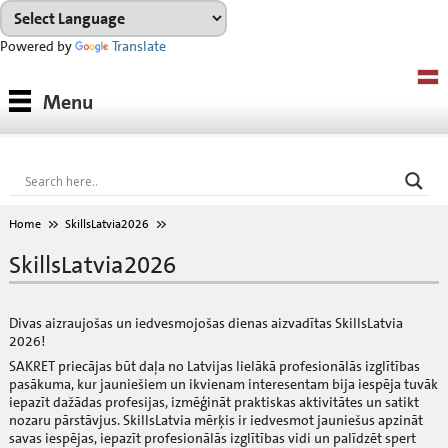
Powered by
Translate
Produkti
Menu
Produktu sistēmas
Konsultācijas
Noma
Home
SkillsLatvia2026
Projekti
SkillsLatvia2026
Lejupielādes
Divas aizraujošas un iedvesmojošas dienas aizvadītas SkillsLatvia
Toņu karte
2026!
SAKRET priecājas būt daļa no Latvijas lielākā profesionālās izglītības
Par mums
pasākuma, kur jauniešiem un ikvienam interesentam bija iespēja tuvāk
iepazīt dažādas profesijas, izmēģināt praktiskas aktivitātes un satikt
nozaru pārstāvjus. SkillsLatvia mērķis ir iedvesmot jauniešus apzināt
savas iespējas, iepazīt profesionālās izglītības vidi un palīdzēt spert