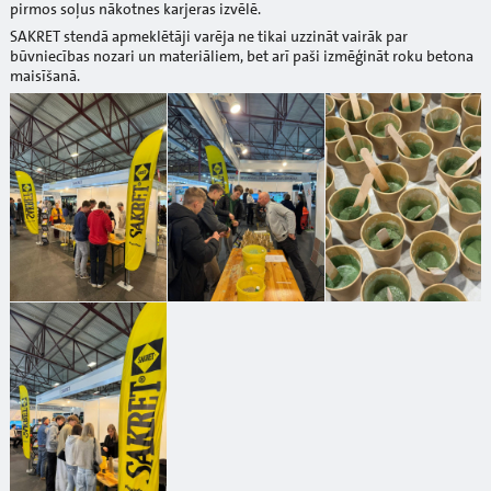
pirmos soļus nākotnes karjeras izvēlē.
SAKRET stendā apmeklētāji varēja ne tikai uzzināt vairāk par
būvniecības nozari un materiāliem, bet arī paši izmēģināt roku betona
maisīšanā.