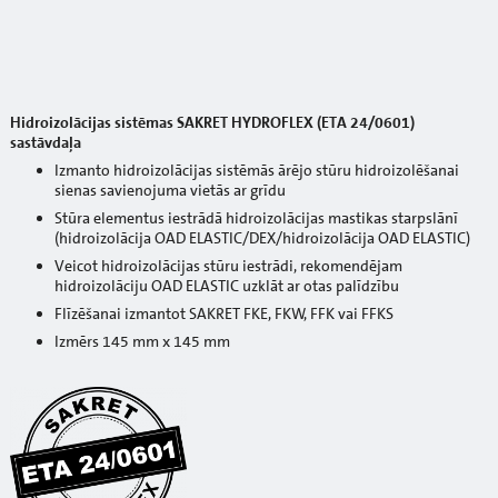
Hidroizolācijas sistēmas SAKRET HYDROFLEX (ETA 24/0601)
sastāvdaļa
Izmanto hidroizolācijas sistēmās ārējo stūru hidroizolēšanai
sienas savienojuma vietās ar grīdu
Stūra elementus iestrādā hidroizolācijas mastikas starpslānī
(hidroizolācija OAD ELASTIC/DEX/hidroizolācija OAD ELASTIC)
Veicot hidroizolācijas stūru iestrādi, rekomendējam
hidroizolāciju OAD ELASTIC uzklāt ar otas palīdzību
Flīzēšanai izmantot SAKRET FKE, FKW, FFK vai FFKS
Izmērs 145 mm x 145 mm