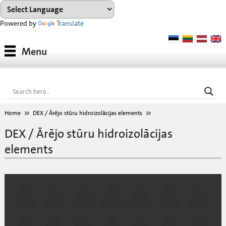
Powered by
Translate
Produkti
Menu
Produktu sistēmas
Konsultācijas
Noma
Home
DEX / Ārējo stūru hidroizolācijas elements
Projekti
DEX / Ārējo stūru hidroizolācijas
elements
Lejupielādes
Toņu karte
Par mums