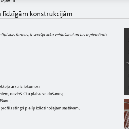
ukcijām
n līdzīgām konstrukcijām
etipiskas formas, it sevišķi arku veidošanai un tas ir piemērots
iekšējo arku izliekumos;
iem, novērš sīku plaisu veidošanos;
nāšanu;
profils stingri pielīp izlīdzinošajam sastāvam;