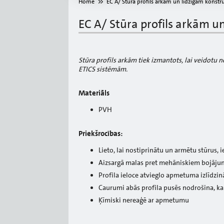
Home
EC A/ Stūra profils arkām un līdzīgām konstr
EC A/ Stūra profils arkām u
Stūra profils arkām tiek izmantots, lai veidotu n
ETICS sistēmām.
Materiāls
PVH
Priekšrocības:
Lieto, lai nostiprinātu un armētu stūrus, 
Aizsargā malas pret mehāniskiem bojājum
Profila ieloce atvieglo apmetuma izlīdzi
Caurumi abās profila pusēs nodrošina, ka 
Ķīmiski nereaģē ar apmetumu