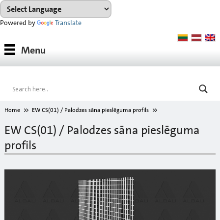
Powered by
Translate
Produkti
Menu
Produktu sistēmas
Konsultācijas
Noma
Home
EW CS(01) / Palodzes sāna pieslēguma profils
Projekti
EW CS(01) / Palodzes sāna pieslēguma
profils
Lejupielādes
Toņu karte
Par mums