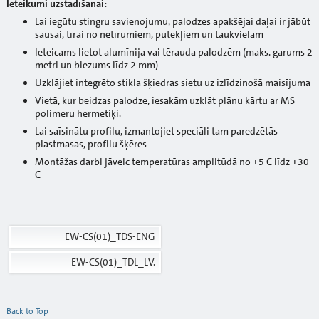
Ieteikumi uzstādīšanai:
Lai iegūtu stingru savienojumu, palodzes apakšējai daļai ir jābūt
sausai, tīrai no netīrumiem, putekļiem un taukvielām
Ieteicams lietot alumīnija vai tērauda palodzēm (maks. garums 2
metri un biezums līdz 2 mm)
Uzklājiet integrēto stikla šķiedras sietu uz izlīdzinošā maisījuma
Vietā, kur beidzas palodze, iesakām uzklāt plānu kārtu ar MS
polimēru hermētiķi.
Lai saīsinātu profilu, izmantojiet speciāli tam paredzētās
plastmasas, profilu šķēres
Montāžas darbi jāveic temperatūras amplitūdā no +5 C līdz +30
C
EW-CS(01)_TDS-ENG
EW-CS(01)_TDL_LV.
Back to Top