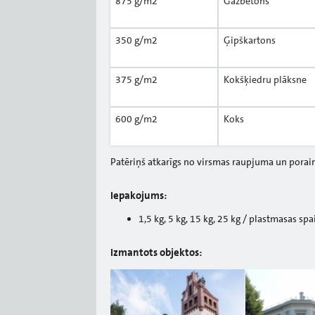
875 g/m2
Gāzbetons
350 g/m2
Ģipškartons
375 g/m2
Kokšķiedru plāksne
600 g/m2
Koks
Patēriņš atkarīgs no virsmas raupjuma un porai
Iepakojums:
1,5 kg, 5 kg, 15 kg, 25 kg / plastmasas spa
Izmantots objektos: