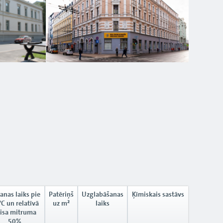
anas laiks pie
Patēriņš
Uzglabāšanas
Ķīmiskais sastāvs
C un relatīvā
uz m²
laiks
isa mitruma
50%