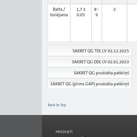
Balta /
1,7 ±
8 -
2
tonējama
0.05
9
SAKRET QG TDL LV 02.12.2025
SAKRET QG DDL LV 02.01.2023
SAKRET QG produkta patēriņš
SAKRET QG (pirms GAP) produkta patēriņš
Back to Top
PRODUKTI