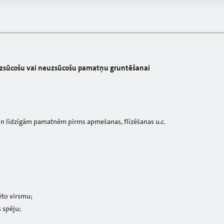
 uzsūcošu vai neuzsūcošu pamatņu gruntēšanai
n līdzīgām pamatnēm pirms apmešanas, flīzēšanas u.c.
tēto virsmu;
 spēju;