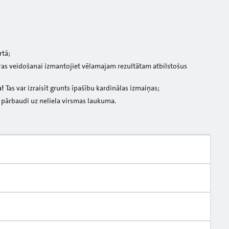
rtā;
ras veidošanai izmantojiet vēlamajam rezultātam atbilstošus
m!
Tas var izraisīt grunts īpašību kardinālas izmaiņas;
 pārbaudi uz neliela virsmas laukuma.