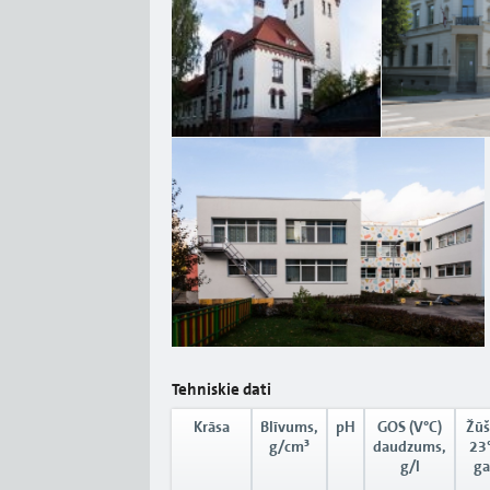
Tehniskie dati
Krāsa
Blīvums,
pH
GOS (V°C)
Žūš
g/cm³
daudzums,
23°
g/l
ga