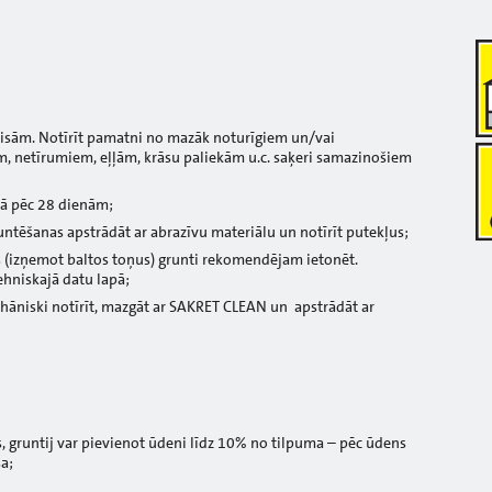
laisām. Notīrīt pamatni no mazāk noturīgiem un/vai
m, netīrumiem, eļļām, krāsu paliekām u.c. saķeri samazinošiem
kā pēc 28 dienām;
untēšanas apstrādāt ar abrazīvu materiālu un notīrīt putekļus;
izņemot baltos toņus) grunti rekomendējam ietonēt.
hniskajā datu lapā;
ehāniski notīrīt, mazgāt ar SAKRET CLEAN un apstrādāt ar
s, gruntij var pievienot ūdeni līdz 10% no tilpuma – pēc ūdens
a;