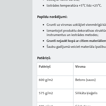
Izstrādes temperatūra +5°C līdz +25°C.
Papildu norādījumi:
Grunti uz virsmas uzklājiet vienmērīgā kā
Izmantojot produktu dekoratīvas struktū
instrumentus un iestrādes metodes;
Grunti nejaukt kopā ar citiem materiālie
Šaubu gadījumā veiciet materiāla īpašību
Patēriņš:
Patēriņš
Virsma
600 g/m2
Betons (sauss)
575 g/m2
Silikāta ķieģelis