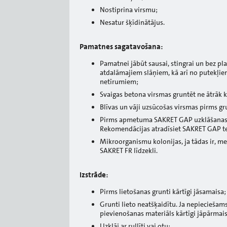
Nostiprina virsmu;
Nesatur šķīdinātājus.
Pamatnes sagatavošana:
Pamatnei jābūt sausai, stingrai un bez p
atdalāmajiem slāņiem, kā arī no putekļie
netīrumiem;
Svaigas betona virsmas gruntēt ne ātrāk 
Blīvas un vāji uzsūcošas virsmas pirms gr
Pirms apmetuma SAKRET GAP uzklāšanas (
Rekomendācijas atradīsiet SAKRET GAP te
Mikroorganismu kolonijas, ja tādas ir, m
SAKRET FR līdzekli.
Izstrāde:
Pirms lietošanas grunti kārtīgi jāsamaisa;
Grunti lieto neatšķaidītu. Ja nepieciešam
pievienošanas materiāls kārtīgi jāpārmais
Uzklāj ar rullīti vai otu;