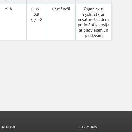
~3h
0,35 -
12 mēneši
Organiskus
0,9
šķīdinātājus
kg/m2
nesaturoša ūdens
polimērdispersija
ar pildvielām un
piedevām
JAUNUMI
PAR MUMS