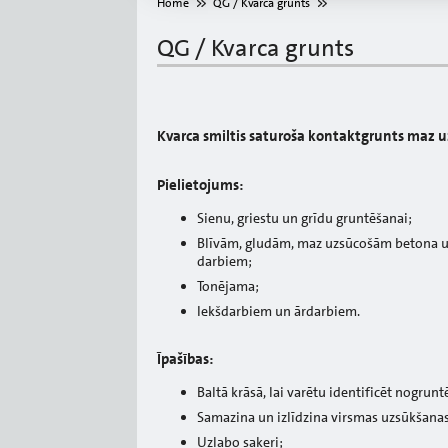
Home
QG / Kvarca grunts
QG / Kvarca grunts
Kvarca smiltis saturoša kontaktgrunts maz
Pielietojums:
Sienu, griestu un grīdu gruntēšanai;
Blīvām, gludām, maz uzsūcošām betona u
darbiem;
Tonējama;
Iekšdarbiem un ārdarbiem.
Īpašības:
Baltā krāsā, lai varētu identificēt nogrun
Samazina un izlīdzina virsmas uzsūkšanas
Uzlabo saķeri;