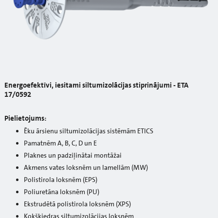
Energoefektīvi, iesitami siltumizolācijas stiprinājumi - ETA
17/0592
Pielietojums:
Ēku ārsienu siltumizolācijas sistēmām ETICS
Pamatnēm A, B, C, D un E
Plaknes un padziļinātai montāžai
Akmens vates loksnēm un lamellām (MW)
Polistirola loksnēm (EPS)
Poliuretāna loksnēm (PU)
Ekstrudētā polistirola loksnēm (XPS)
Kokšķiedras siltumizolācijas loksnēm