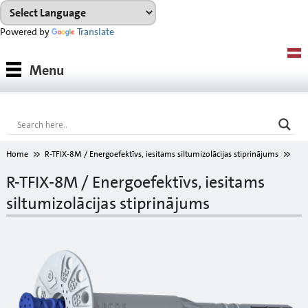
Powered by
Translate
Produkti
Menu
Produktu sistēmas
Konsultācijas
Noma
Home
R-TFIX-8M / Energoefektīvs, iesitams siltumizolācijas stiprinājums
Projekti
R-TFIX-8M / Energoefektīvs, iesitams
siltumizolācijas stiprinājums
Lejupielādes
Toņu karte
Par mums