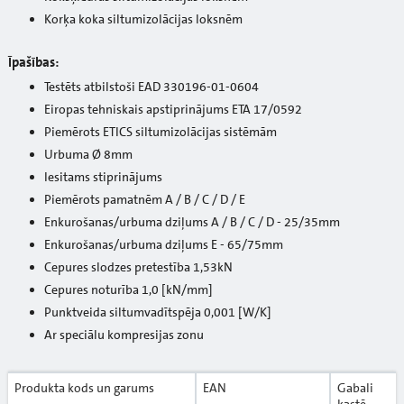
Korķa koka siltumizolācijas loksnēm
Īpašības:
Testēts atbilstoši EAD 330196-01-0604
Eiropas tehniskais apstiprinājums ETA 17/0592
Piemērots ETICS siltumizolācijas sistēmām
Urbuma Ø 8mm
Iesitams stiprinājums
Piemērots pamatnēm A / B / C / D / E
Enkurošanas/urbuma dziļums A / B / C / D - 25/35mm
Enkurošanas/urbuma dziļums E - 65/75mm
Cepures slodzes pretestība 1,53kN
Cepures noturība 1,0 [kN/mm]
Punktveida siltumvadītspēja 0,001 [W/K]
Ar speciālu kompresijas zonu
Produkta kods un garums
EAN
Gabali
kastē